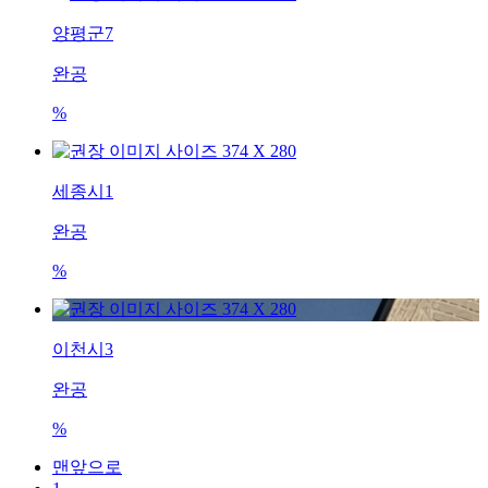
양평군7
완공
%
세종시1
완공
%
이천시3
완공
%
맨앞으로