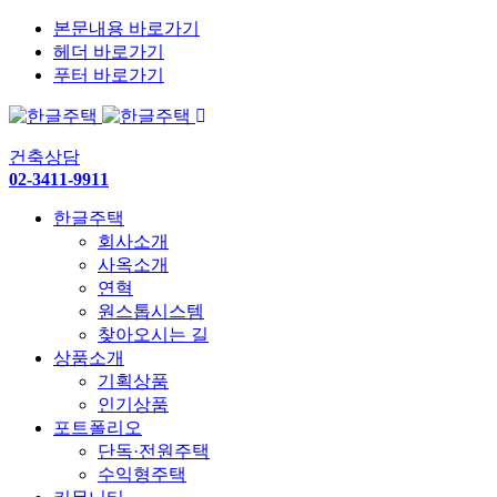
본문내용 바로가기
헤더 바로가기
푸터 바로가기
건축상담
02-3411-9911
한글주택
회사소개
사옥소개
연혁
원스톱시스템
찾아오시는 길
상품소개
기획상품
인기상품
포트폴리오
단독·전원주택
수익형주택