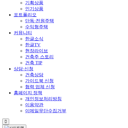
기획상품
인기상품
포트폴리오
단독·전원주택
수익형주택
커뮤니티
한글소식
한글TV
현장라이브
건축주 스토리
건축 TIP
상담·신청
건축상담
가이드북 신청
협력 업체 신청
홈페이지 정책
개인정보처리방침
이용약관
이메일무단수집거부