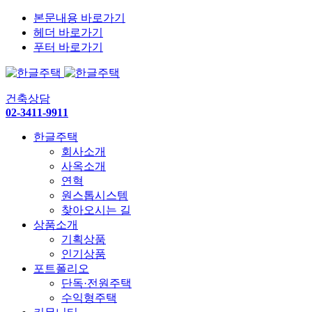
본문내용 바로가기
헤더 바로가기
푸터 바로가기
건축상담
02-3411-9911
한글주택
회사소개
사옥소개
연혁
원스톱시스템
찾아오시는 길
상품소개
기획상품
인기상품
포트폴리오
단독·전원주택
수익형주택