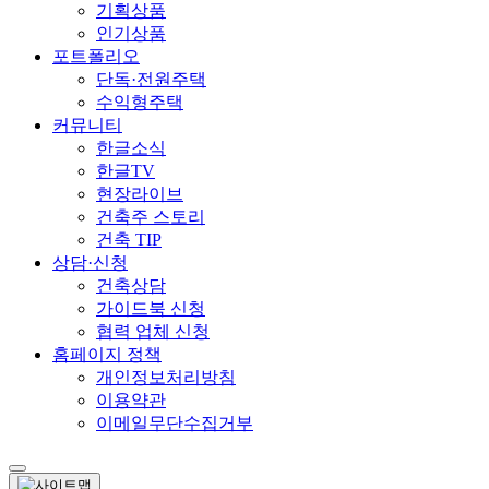
기획상품
인기상품
포트폴리오
단독·전원주택
수익형주택
커뮤니티
한글소식
한글TV
현장라이브
건축주 스토리
건축 TIP
상담·신청
건축상담
가이드북 신청
협력 업체 신청
홈페이지 정책
개인정보처리방침
이용약관
이메일무단수집거부