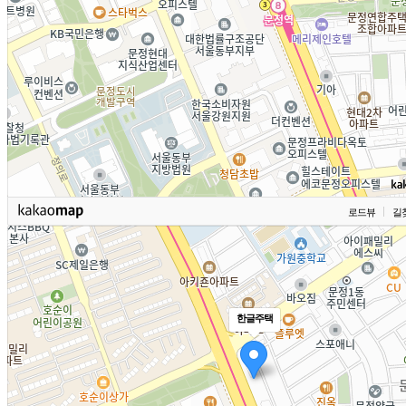
로드뷰
길
한글주택