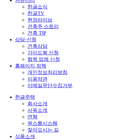
커뮤니티
한글소식
한글TV
현장라이브
건축주 스토리
건축 TIP
상담·신청
건축상담
가이드북 신청
협력 업체 신청
홈페이지 정책
개인정보처리방침
이용약관
이메일무단수집거부
한글주택
회사소개
사옥소개
연혁
원스톱시스템
찾아오시는 길
상품소개