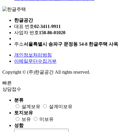
한글공간
대표 번호
02-3411-9911
사업자 번호
158-86-01020
주소
서울특별시 송파구 문정동 54-8 한글주택 사옥
개인정보처리방침
이메일무단수집거부
Copyright © (주)한글공간 All rights reserved.
빠른
상담접수
분류
설계보유
설계미보유
토지보유
보유
미보유
성함