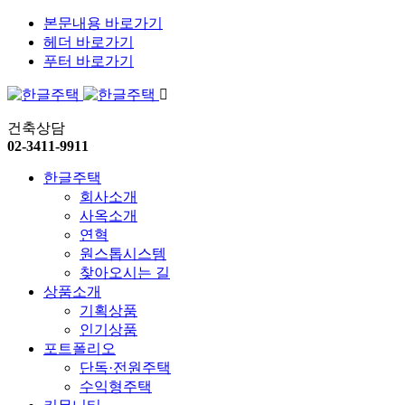
본문내용 바로가기
헤더 바로가기
푸터 바로가기
건축상담
02-3411-9911
한글주택
회사소개
사옥소개
연혁
원스톱시스템
찾아오시는 길
상품소개
기획상품
인기상품
포트폴리오
단독·전원주택
수익형주택