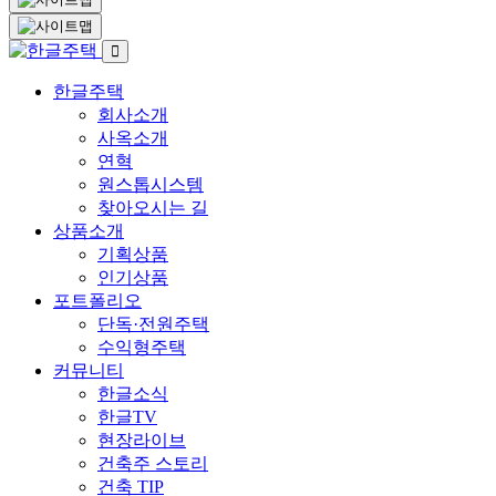
한글주택
회사소개
사옥소개
연혁
원스톱시스템
찾아오시는 길
상품소개
기획상품
인기상품
포트폴리오
단독·전원주택
수익형주택
커뮤니티
한글소식
한글TV
현장라이브
건축주 스토리
건축 TIP