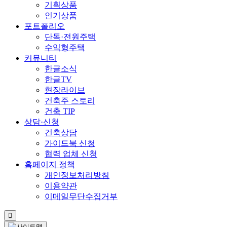
기획상품
인기상품
포트폴리오
단독·전원주택
수익형주택
커뮤니티
한글소식
한글TV
현장라이브
건축주 스토리
건축 TIP
상담·신청
건축상담
가이드북 신청
협력 업체 신청
홈페이지 정책
개인정보처리방침
이용약관
이메일무단수집거부