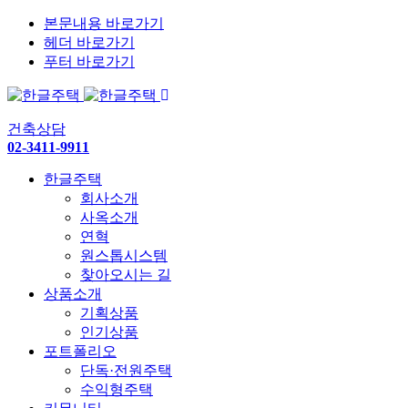
본문내용 바로가기
헤더 바로가기
푸터 바로가기
건축상담
02-3411-9911
한글주택
회사소개
사옥소개
연혁
원스톱시스템
찾아오시는 길
상품소개
기획상품
인기상품
포트폴리오
단독·전원주택
수익형주택