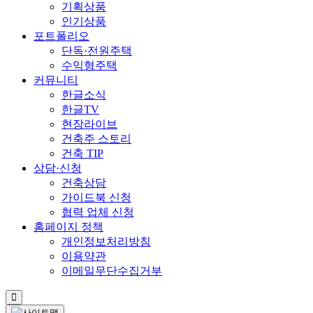
기획상품
인기상품
포트폴리오
단독·전원주택
수익형주택
커뮤니티
한글소식
한글TV
현장라이브
건축주 스토리
건축 TIP
상담·신청
건축상담
가이드북 신청
협력 업체 신청
홈페이지 정책
개인정보처리방침
이용약관
이메일무단수집거부